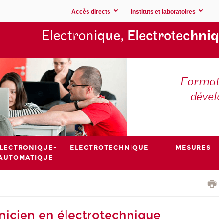
Accès directs
Instituts et laboratoires
Electron
ique, Electrotec
hniq
Formati
déve
LECTRONIQUE-
ELECTROTECHNIQUE
MESURES
AUTOMATIQUE
hnicien en électrotechnique