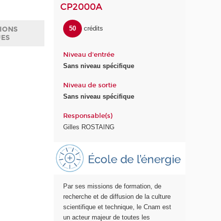
CP2000A
50
crédits
IONS
UES
Niveau d'entrée
Sans niveau spécifique
Niveau de sortie
Sans niveau spécifique
Responsable(s)
Gilles ROSTAING
E
c
o
l
Par ses missions de formation, de
e
recherche et de diffusion de la culture
E
scientifique et technique, le Cnam est
n
un acteur majeur de toutes les
e