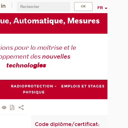
FR
ue, Auto
matique, Mesures
ons pour la maîtrise et le
loppement des
nouvelles
technolo
gies
RADIOPROTECTION -
EMPLOIS ET STAGES
PHYSIQUE
Code diplôme/certificat: