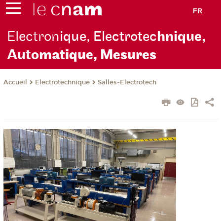
FR
Electron
ique, Electrotec
hnique,
Auto
matique, Mesures
Electrotechnique
Salles-Electrotech
Accueil