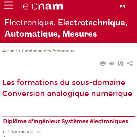
FR
Electron
ique, Electrotec
hnique,
Auto
matique, Mesures
Catalogue des formations
Accueil
Les formations du sous-domaine
Conversion analogique numérique
Diplôme d'ingénieur Systèmes électroniques
DIPLÔME D'INGÉNIEUR