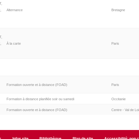
T,
,
Alternance
Bretagne
T,
,
À la carte
Paris
Formation ouverte et à distance (FOAD)
Paris
Formation à distance planifiée soir ou samedi
Occitanie
Formation ouverte et à distance (FOAD)
Centre - Val de Loi
s
Infos site
Bibliothèque
Plan de site
Accessibilité: non