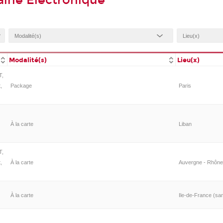
ine Electronique
Modalité(s)
Lieu(x)
T,
,
Package
Paris
À la carte
Liban
T,
,
À la carte
Auvergne - Rhône-A
À la carte
Ile-de-France (san