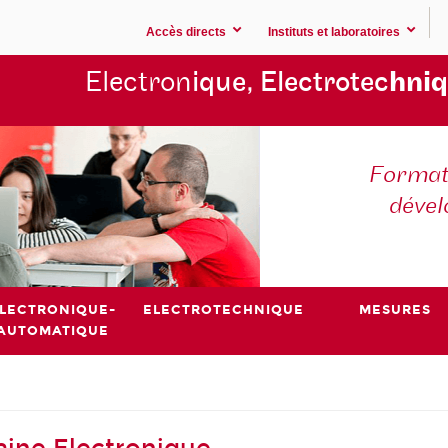
Accès directs
Instituts et laboratoires
Electron
ique, Electrotec
hniq
Formati
déve
LECTRONIQUE-
ELECTROTECHNIQUE
MESURES
AUTOMATIQUE