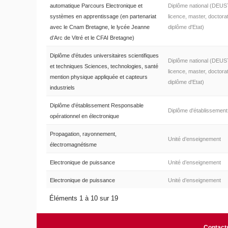
automatique Parcours Electronique et
Diplôme national (DEUS
systèmes en apprentissage (en partenariat
licence, master, doctorat
avec le Cnam Bretagne, le lycée Jeanne
diplôme d'Etat)
d’Arc de Vitré et le CFAI Bretagne)
Diplôme d'études universitaires scientifiques
Diplôme national (DEUS
et techniques Sciences, technologies, santé
licence, master, doctorat
mention physique appliquée et capteurs
diplôme d'Etat)
industriels
Diplôme d'établissement Responsable
Diplôme d'établissement
opérationnel en électronique
Propagation, rayonnement,
Unité d’enseignement
électromagnétisme
Electronique de puissance
Unité d’enseignement
Electronique de puissance
Unité d’enseignement
Éléments 1 à 10 sur 19
Contact