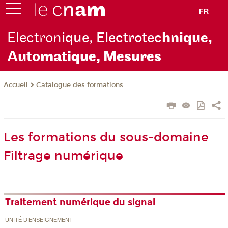
FR
Electron
ique, Electrotec
hnique,
Auto
matique, Mesures
Catalogue des formations
Accueil
Les formations du sous-domaine
Filtrage numérique
Traitement numérique du signal
UNITÉ D’ENSEIGNEMENT