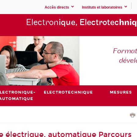
Accès directs
Instituts et laboratoires
Electron
ique, Electrotec
hniq
Formati
déve
LECTRONIQUE-
ELECTROTECHNIQUE
MESURES
AUTOMATIQUE
e électrique, automatique Parcours