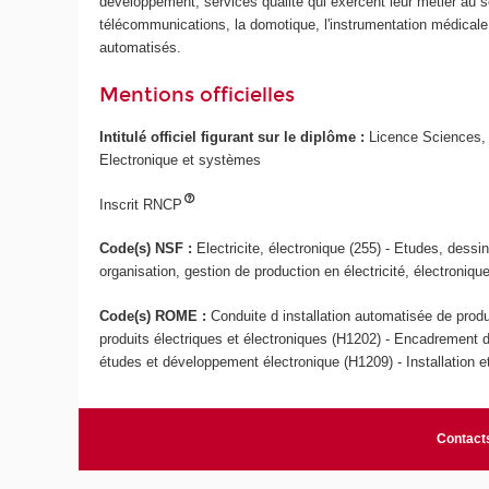
développement, services qualité qui exercent leur métier au se
télécommunications, la domotique, l'instrumentation médicale,
automatisés.
Mentions officielles
Intitulé officiel figurant sur le diplôme :
Licence Sciences, 
Electronique et systèmes
Inscrit RNCP
Code(s) NSF :
Electricite, électronique (255) - Etudes, dess
organisation, gestion de production en électricité, électroniqu
Code(s) ROME :
Conduite d installation automatisée de produ
produits électriques et électroniques (H1202) - Encadrement d
études et développement électronique (H1209) - Installation e
Contact