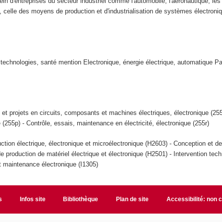
in d'entreprises du secteur industriel comme l'automobile, l'aéronautique, les 
 celle des moyens de production et d'industrialisation de systèmes électroni
technologies, santé mention Electronique, énergie électrique, automatique P
in et projets en circuits, composants et machines électriques, électronique (2
e (255p) - Contrôle, essais, maintenance en électricité, électronique (255r)
ction électrique, électronique et microélectronique (H2603) - Conception et d
e production de matériel électrique et électronique (H2501) - Intervention tec
t maintenance électronique (I1305)
s
Infos site
Bibliothèque
Plan de site
Accessibilité: non