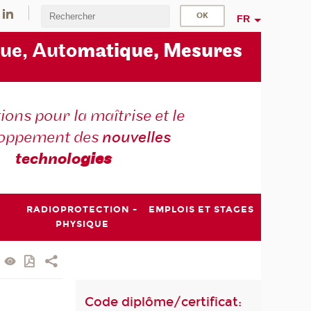
FR
ue, Auto
matique, Mesures
ons pour la maîtrise et le
loppement des
nouvelles
technolo
gies
RADIOPROTECTION -
EMPLOIS ET STAGES
PHYSIQUE
Code diplôme/certificat: