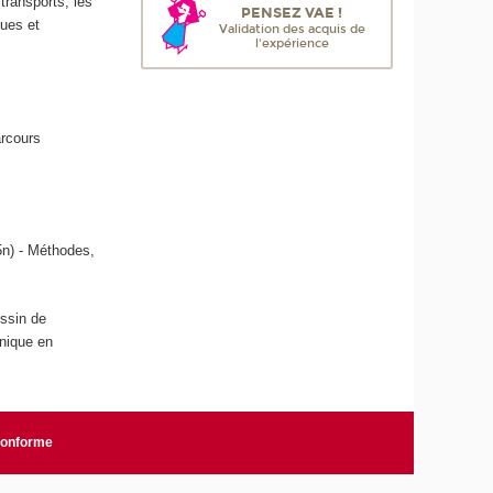
transports, les
PENSEZ VAE !
ques et
Validation des acquis de
l'expérience
arcours
55n) - Méthodes,
essin de
hnique en
 conforme