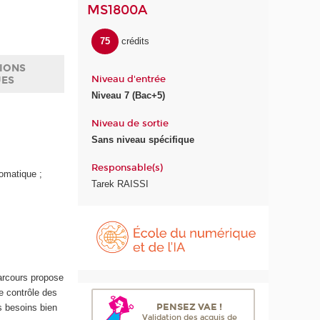
MS1800A
75
crédits
IONS
Niveau d'entrée
UES
Niveau 7 (Bac+5)
Niveau de sortie
Sans niveau spécifique
Responsable(s)
tomatique ;
Tarek RAISSI
É
c
o
l
e
arcours propose
d
e contrôle des
u
PENSEZ VAE !
s besoins bien
n
Validation des acquis de