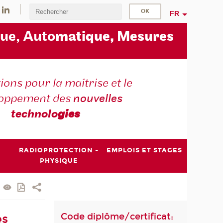
FR
ue, Auto
matique, Mesures
ons pour la maîtrise et le
loppement des
nouvelles
technolo
gies
RADIOPROTECTION -
EMPLOIS ET STAGES
PHYSIQUE
Code diplôme/certificat:
es