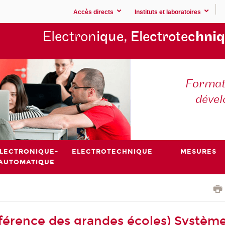
Accès directs
Instituts et laboratoires
Electron
ique, Electrotec
hniq
Formati
déve
LECTRONIQUE-
ELECTROTECHNIQUE
MESURES
AUTOMATIQUE
nférence des grandes écoles) Systèm