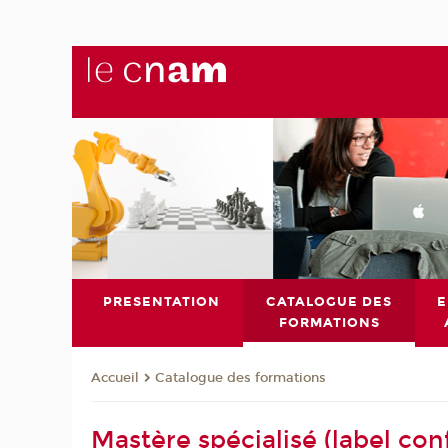
PRESENTATION
CATALOGUE DES
E
FORMATIONS
Catalogue des formations
Accueil
Mastère spécialisé (label co