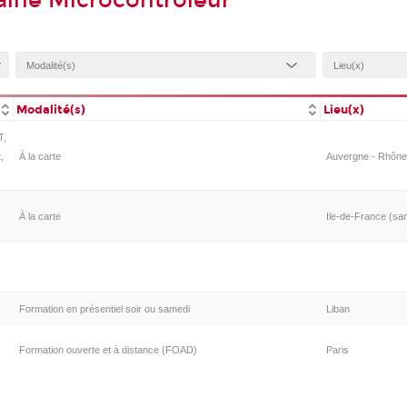
aine Microcontroleur
Modalité(s)
Lieu(x)
T,
,
À la carte
Auvergne - Rhône-A
À la carte
Ile-de-France (san
Formation en présentiel soir ou samedi
Liban
Formation ouverte et à distance (FOAD)
Paris