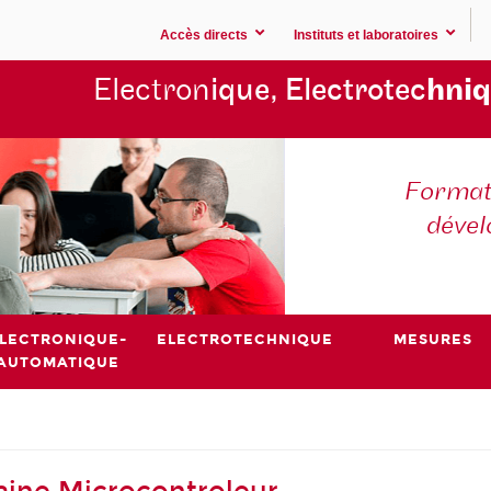
Accès directs
Instituts et laboratoires
Electron
ique, Electrotec
hniq
Formati
déve
LECTRONIQUE-
ELECTROTECHNIQUE
MESURES
AUTOMATIQUE