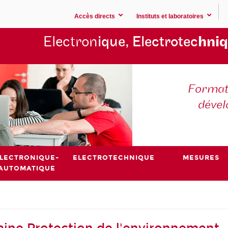
Accès directs
Instituts et laboratoires
Electron
ique, Electrotec
hniq
Formati
déve
LECTRONIQUE-
ELECTROTECHNIQUE
MESURES
AUTOMATIQUE