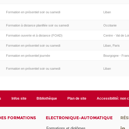
Formation en présentiel soir ou samedi
Liban
Formation à distance planifiée soir ou samedi
Occitanie
Formation ouverte et à distance (FOAD)
Centre - Val de Lo
Formation en présentiel soir ou samedi
Liban, Paris
Formation en présentiel journée
Bourgogne - Fra
Formation en présentiel soir ou samedi
Liban
s
Infos site
Bibliothèque
Plan de site
Accessibilité: non
DES FORMATIONS
ELECTRONIQUE-AUTOMATIQUE
RÉS
Formations et diplômes