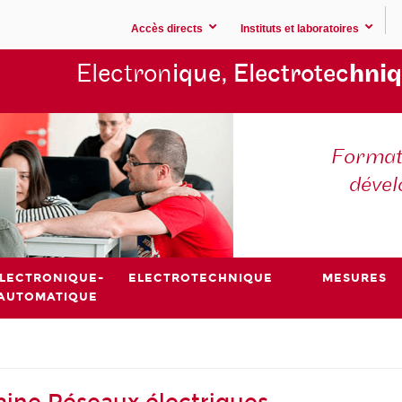
Accès directs
Instituts et laboratoires
Electron
ique, Electrotec
hniq
Formati
déve
LECTRONIQUE-
ELECTROTECHNIQUE
MESURES
AUTOMATIQUE