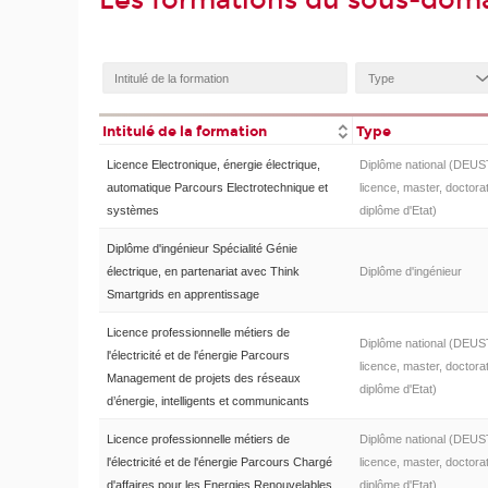
Les formations du sous-doma
Intitulé de la formation
Type
Licence Electronique, énergie électrique,
Diplôme national (DEUS
automatique Parcours Electrotechnique et
licence, master, doctorat
systèmes
diplôme d'Etat)
Diplôme d'ingénieur Spécialité Génie
électrique, en partenariat avec Think
Diplôme d'ingénieur
Smartgrids en apprentissage
Licence professionnelle métiers de
Diplôme national (DEUS
l'électricité et de l'énergie Parcours
licence, master, doctorat
Management de projets des réseaux
diplôme d'Etat)
d’énergie, intelligents et communicants
Licence professionnelle métiers de
Diplôme national (DEUS
l'électricité et de l'énergie Parcours Chargé
licence, master, doctorat
d'affaires pour les Energies Renouvelables
diplôme d'Etat)