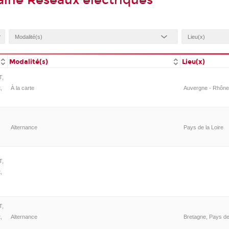
ine Réseaux électriques
Modalité(s)
Lieu(x)
T,
,
À la carte
Auvergne - Rhône-
Alternance
Pays de la Loire
T,
,
T,
,
Alternance
Bretagne, Pays de 