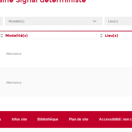
ine Signal déterministe
Modalité(s)
Lieu(x)
Alternance
Alternance
s
Infos site
Bibliothèque
Plan de site
Accessibilité: non