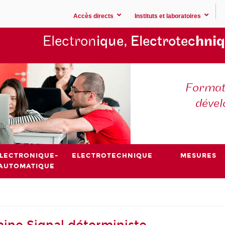
Accès directs
Instituts et laboratoires
Electron
ique, Electrotec
hniq
Formati
déve
LECTRONIQUE-
ELECTROTECHNIQUE
MESURES
AUTOMATIQUE