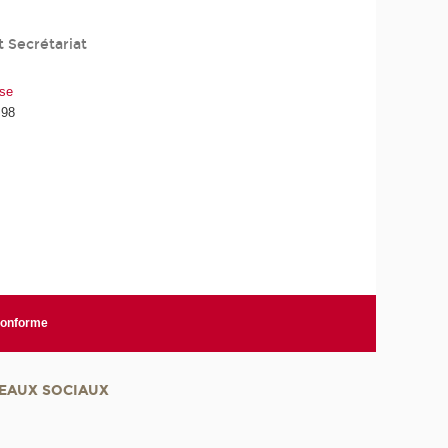
 Secrétariat
sse
 98
 conforme
EAUX SOCIAUX