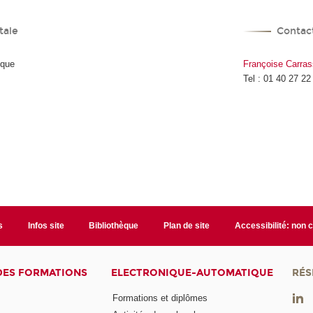
tale
Contact
ique
Françoise Carra
Tel : 01 40 27 22
s
Infos site
Bibliothèque
Plan de site
Accessibilité: non
DES FORMATIONS
ELECTRONIQUE-AUTOMATIQUE
RÉS
Formations et diplômes