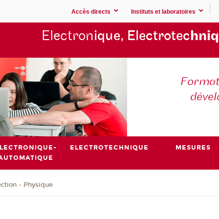
Accès directs
Instituts et laboratoires
Electron
ique, Electrotec
hniq
Formati
déve
LECTRONIQUE-
ELECTROTECHNIQUE
MESURES
AUTOMATIQUE
ction - Physique