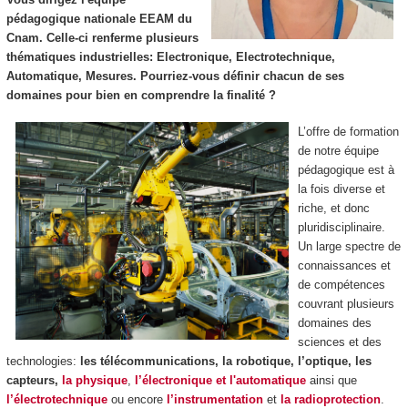
pédagogique nationale EEAM du
Cnam. Celle-ci renferme plusieurs
thématiques industrielles: Electronique, Electrotechnique,
Automatique, Mesures. Pourriez-vous définir chacun de ses
domaines pour bien en comprendre la finalité ?
L’offre de formation
de notre équipe
pédagogique est à
la fois diverse et
riche, et donc
pluridisciplinaire.
Un large spectre de
connaissances et
de compétences
couvrant plusieurs
domaines des
sciences et des
technologies:
les télécommunications, la robotique, l’optique, les
capteurs,
la physique
,
l’électronique et l'automatique
ainsi que
l’électrotechnique
ou encore
l’instrumentation
et
la radioprotection
.