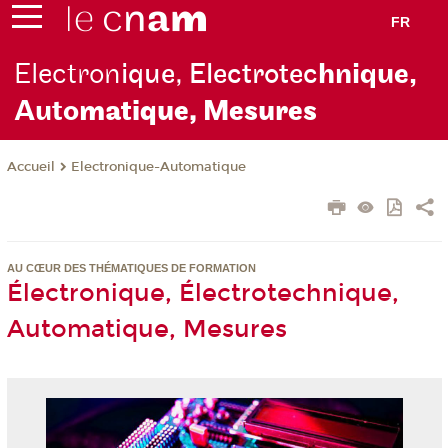
FR
Electron
ique, Electrotec
hnique,
Auto
matique, Mesures
Electronique-Automatique
Accueil
AU CŒUR DES THÉMATIQUES DE FORMATION
Électronique, Électrotechnique,
Automatique, Mesures