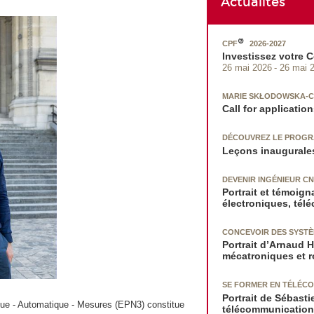
Actualités
CPF
2026-2027
Investissez votre 
26 mai 2026
26 mai 
MARIE SKŁODOWSKA-C
Call for applicatio
DÉCOUVREZ LE PROG
Leçons inaugurales
DEVENIR INGÉNIEUR C
Portrait et témoig
électroniques, tél
CONCEVOIR DES SYSTÈ
Portrait d’Arnaud 
mécatroniques et 
SE FORMER EN TÉLÉCOM
Portrait de Sébast
que - Automatique - Mesures (EPN3) constitue
télécommunication