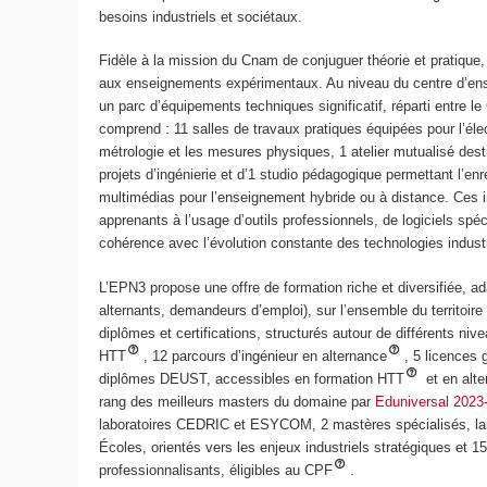
besoins industriels et sociétaux.
Fidèle à la mission du Cnam de conjuguer théorie et pratique
aux enseignements expérimentaux. Au niveau du centre d’en
un parc d’équipements techniques significatif, réparti entre 
comprend : 11 salles de travaux pratiques équipées pour l’élec
métrologie et les mesures physiques, 1 atelier mutualisé des
projets d’ingénierie et d’1 studio pédagogique permettant l’en
multimédias pour l’enseignement hybride ou à distance. Ces i
apprenants à l’usage d’outils professionnels, de logiciels sp
cohérence avec l’évolution constante des technologies industr
L’EPN3 propose une offre de formation riche et diversifiée, ada
alternants, demandeurs d’emploi), sur l’ensemble du territoire 
diplômes et certifications, structurés autour de différents nive
HTT
, 12 parcours d’ingénieur en alternance
, 5 licences 
diplômes DEUST, accessibles en formation HTT
et en alt
rang des meilleurs masters du domaine par
Eduniversal 2023
laboratoires CEDRIC et ESYCOM, 2 mastères spécialisés, lab
Écoles, orientés vers les enjeux industriels stratégiques et
professionnalisants, éligibles au CPF
.