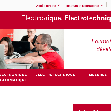
Accès directs
Instituts et laboratoires
Electron
ique, Electrotec
hniq
Formati
déve
LECTRONIQUE-
ELECTROTECHNIQUE
MESURES
AUTOMATIQUE