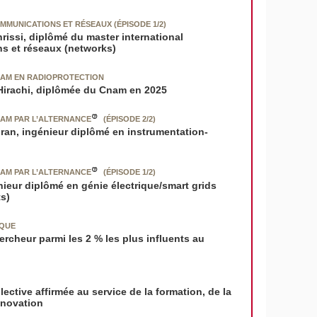
MUNICATIONS ET RÉSEAUX (ÉPISODE 1/2)
rissi, diplômé du master international
s et réseaux (networks)
NAM EN RADIOPROTECTION
 Hirachi, diplômée du Cnam en 2025
NAM PAR L’ALTERNANCE
(ÉPISODE 2/2)
an, ingénieur diplômé en instrumentation-
NAM PAR L’ALTERNANCE
(ÉPISODE 1/2)
nieur diplômé en génie électrique/smart grids
ts)
IQUE
ercheur parmi les 2 % les plus influents au
ctive affirmée au service de la formation, de la
nnovation