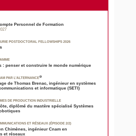
Compte Personnel de Formation
2027
URIE POSTDOCTORAL FELLOWSHIPS 2026
ns
RAMME
 : penser et construire le monde numérique
NAM PAR L’ALTERNANCE
nage de Thomas Brenac, ingénieur en systèmes
écommunications et informatique (SETI)
MES DE PRODUCTION INDUSTRIELLE
Hôte, diplômé du mastère spécialisé Systèmes
robotiques
MUNICATIONS ET RÉSEAUX (ÉPISODE 2/2)
ien Chimènes, ingénieur Cnam en
s et réseaux