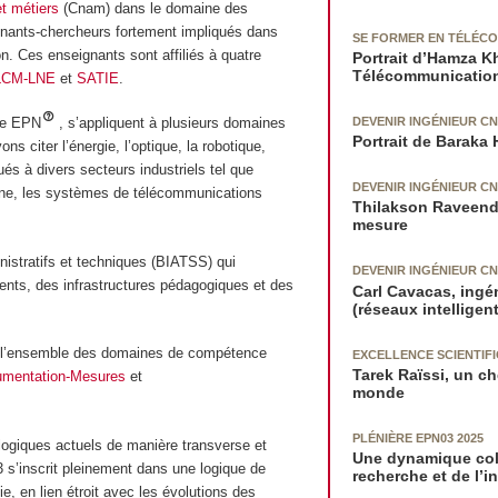
et métiers
(Cnam) dans le domaine des
ignants-chercheurs fortement impliqués dans
SE FORMER EN TÉLÉCOM
on. Ces enseignants sont affiliés à quatre
Portrait d’Hamza Kh
Télécommunication
LCM-LNE
et
SATIE
.
DEVENIR INGÉNIEUR C
tre EPN
, s’appliquent à plusieurs domaines
Portrait de Baraka
 citer l’énergie, l’optique, la robotique,
s à divers secteurs industriels tel que
DEVENIR INGÉNIEUR C
ecine, les systèmes de télécommunications
Thilakson Raveendr
mesure
istratifs et techniques (BIATSS) qui
DEVENIR INGÉNIEUR C
nts, des infrastructures pédagogiques et des
Carl Cavacas, ingé
(réseaux intelligen
nt l’ensemble des domaines de compétence
EXCELLENCE SCIENTIF
Tarek Raïssi, un ch
rumentation-Mesures
et
monde
PLÉNIÈRE EPN03 2025
logiques actuels de manière transverse et
Une dynamique colle
 s’inscrit pleinement dans une logique de
recherche et de l’i
ie, en lien étroit avec les évolutions des