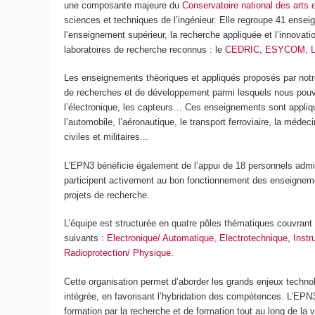
une composante majeure du
Conservatoire national des arts 
sciences et techniques de l’ingénieur. Elle regroupe 41 ense
l’enseignement supérieur, la recherche appliquée et l’innovati
laboratoires de recherche reconnus : le
CEDRIC
,
ESYCOM
,
Les enseignements théoriques et appliqués proposés par no
de recherches et de développement parmi lesquels nous pouvons
l’électronique, les capteurs… Ces enseignements sont appliqué
l’automobile, l’aéronautique, le transport ferroviaire, la méd
civiles et militaires...
L’EPN3 bénéficie également de l’appui de 18 personnels admin
participent activement au bon fonctionnement des enseigneme
projets de recherche.
L’équipe est structurée en quatre pôles thématiques couvra
suivants :
Electronique
/ Automatique,
Electrotechnique
,
Inst
Radioprotection
/
Physique
.
Cette organisation permet d’aborder les grands enjeux techno
intégrée, en favorisant l’hybridation des compétences. L’EPN3
formation par la recherche et de formation tout au long de la v