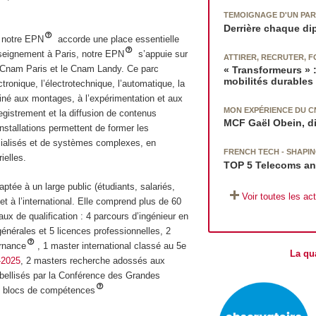
TEMOIGNAGE D'UN PAR
Derrière chaque dip
, notre EPN
accorde une place essentielle
seignement à Paris, notre EPN
s’appuie sur
ATTIRER, RECRUTER, F
le Cnam Paris et le Cnam Landy. Ce parc
« Transformeurs » :
mobilités durables
tronique, l’électrotechnique, l’automatique, la
tiné aux montages, à l’expérimentation et aux
MON EXPÉRIENCE DU 
registrement et la diffusion de contenus
MCF Gaël Obein, d
nstallations permettent de former les
écialisés et de systèmes complexes, en
FRENCH TECH - SHAPI
ielles.
TOP 5 Telecoms a
ptée à un large public (étudiants, salariés,
Voir toutes les act
et à l’international. Elle comprend plus de 60
aux de qualification : 4 parcours d’ingénieur en
générales et 5 licences professionnelles, 2
ernance
, 1 master international classé au 5e
La qu
-2025
, 2 masters recherche adossés aux
ellisés par la Conférence des Grandes
 15 blocs de compétences