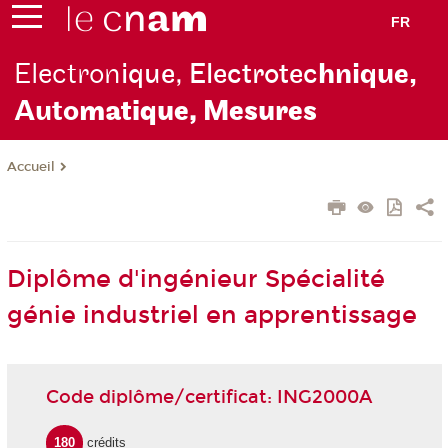
FR
Electron
ique, Electrotec
hnique,
Auto
matique, Mesures
Accueil
Diplôme d'ingénieur Spécialité
génie industriel en apprentissage
Code diplôme/certificat: ING2000A
180
crédits