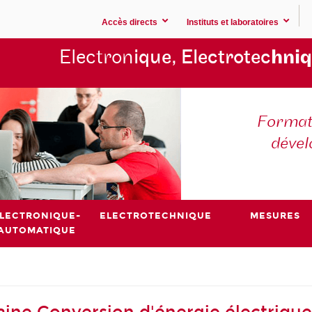
Accès directs
Instituts et laboratoires
Electron
ique, Electrotec
hniq
Formati
déve
LECTRONIQUE-
ELECTROTECHNIQUE
MESURES
AUTOMATIQUE