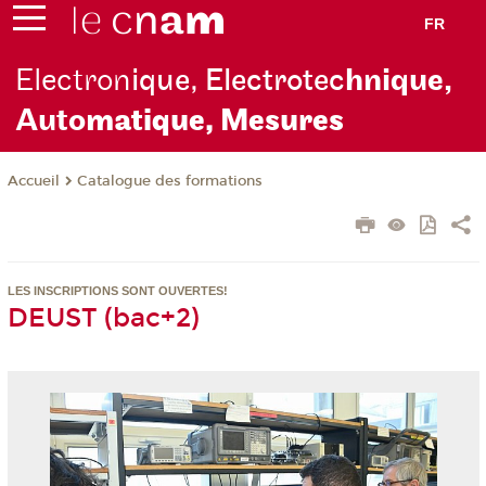
FR
Electron
ique, Electrotec
hnique,
Auto
matique, Mesures
Catalogue des formations
Accueil
LES INSCRIPTIONS SONT OUVERTES!
DEUST (bac+2)