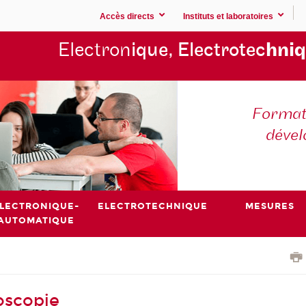
Accès directs
Instituts et laboratoires
Electron
ique, Electrotec
hniq
Formati
déve
LECTRONIQUE-
ELECTROTECHNIQUE
MESURES
AUTOMATIQUE
oscopie