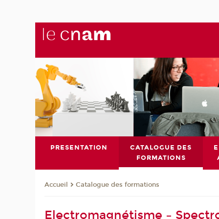
PRESENTATION
CATALOGUE DES
E
FORMATIONS
Catalogue des formations
Accueil
Electromagnétisme – Spectr