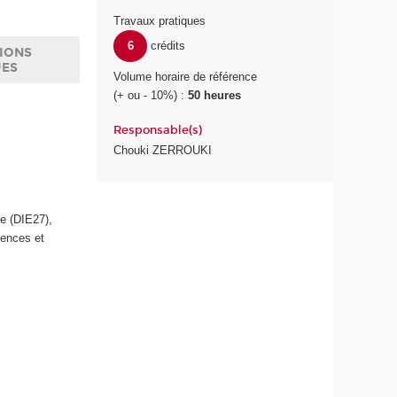
Travaux pratiques
6
crédits
IONS
UES
Volume horaire de référence
(+ ou - 10%) :
50 heures
Responsable(s)
Chouki ZERROUKI
re (DIE27),
iences et