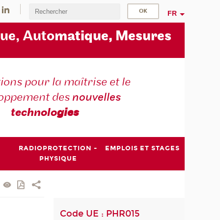
FR
ue, Auto
matique, Mesures
ons pour la maîtrise et le
loppement des
nouvelles
technolo
gies
RADIOPROTECTION -
EMPLOIS ET STAGES
PHYSIQUE
Code UE : PHR015