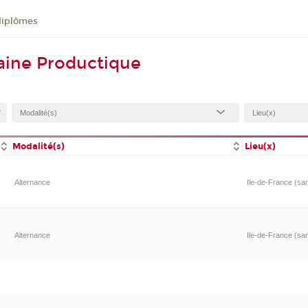
diplômes
aine Productique
Modalité(s)
Lieu(x)
Alternance
Ile-de-France (sa
Alternance
Ile-de-France (sa