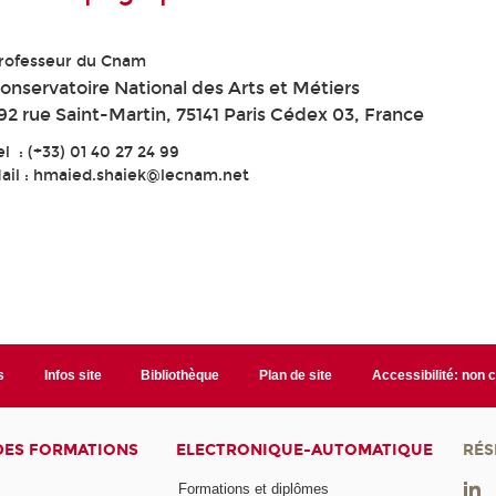
rofesseur du Cnam
onservatoire National des Arts et Métiers
92 rue Saint-Martin, 75141 Paris Cédex 03, France
el : (+33) 01 40 27 24 99
ail : hmaied.shaiek@lecnam.net
s
Infos site
Bibliothèque
Plan de site
Accessibilité: non
DES FORMATIONS
ELECTRONIQUE-AUTOMATIQUE
RÉS
Formations et diplômes