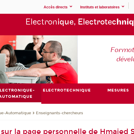
Accès directs
Instituts et laboratoires
Electron
ique, Electrotec
hniq
Formati
déve
LECTRONIQUE-
ELECTROTECHNIQUE
MESURES
AUTOMATIQUE
que-Automatique
Enseignants-chercheurs
sur la page personnelle de Hmaied