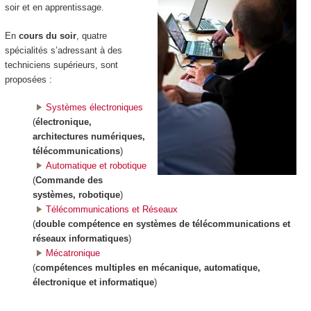
soir et en apprentissage
.
En
cours du soir
, quatre
spécialités s’adressant à des
techniciens supérieurs, sont
proposées :
Systèmes électroniques
(
électronique,
architectures numériques,
télécommunications
)
Automatique et robotique
(
Commande des
systèmes, robotique
)
Télécommunications et Réseaux
(
double compétence en systèmes de télécommunications et
réseaux informatiques
)
Mécatronique
(
compétences multiples en mécanique, automatique,
électronique et informatique
)