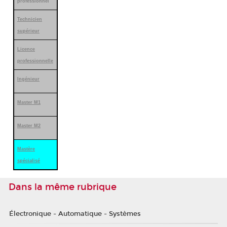
professionnel
Technicien
supérieur
Licence
professionnelle
Ingénieur
Master M1
Master M2
Mastère
spécialisé
Dans la même rubrique
Électronique - Automatique - Systèmes