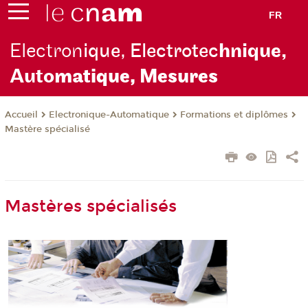
FR
Electron
ique, Electrotec
hnique,
Auto
matique, Mesures
Electronique-Automatique
Formations et diplômes
Accueil
Mastère spécialisé
Mastères spécialisés