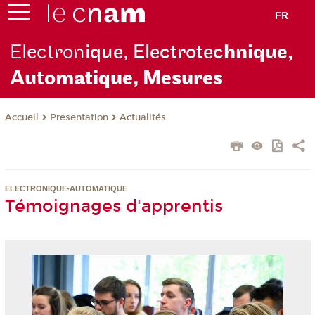
FR
Electron
ique, Electrotec
hnique,
Auto
matique, Mesures
Presentation
Actualités
Accueil
ELECTRONIQUE-AUTOMATIQUE
Témoignages d'apprentis