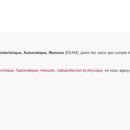
trotechnique, Automatique, Mesures
(EEAM), parmi les seize que compte le 
technique
,
l'automatique
,
mesures
,
radioprotection et physique
, en nous appuya