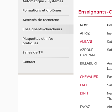
Automatique - Systèmes
Formations et diplômes
Enseignants-C
Activités de recherche
NOM
Pr
Enseignants-chercheurs
AHRIZ
Ine
Plaquettes et infos
ALGANI
Cat
pratiques
AZROUF-
Sab
Salles de TP
GAMRANI
Contact
BILLABERT
An
Lau
CHEVALIER
Pas
FACI
Sal
DINH
Ng
Th
FAYAZ
Ak