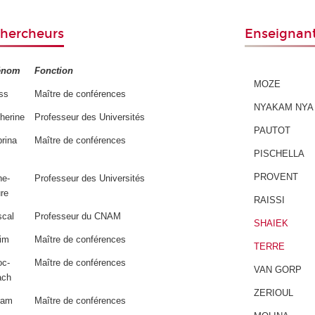
hercheurs
Enseignant
énom
Fonction
MOZE
ss
Maître de conférences
NYAKAM NYA
herine
Professeur des Universités
PAUTOT
rina
Maître de conférences
PISCHELLA
PROVENT
ne-
Professeur des Universités
re
RAISSI
cal
Professeur du CNAM
SHAIEK
im
Maître de conférences
TERRE
oc-
Maître de conférences
VAN GORP
ach
ZERIOUL
ram
Maître de conférences