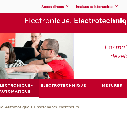
Accès directs
Instituts et laboratoires
Electron
ique, Electrotec
hniq
Formati
déve
LECTRONIQUE-
ELECTROTECHNIQUE
MESURES
AUTOMATIQUE
que-Automatique
Enseignants-chercheurs