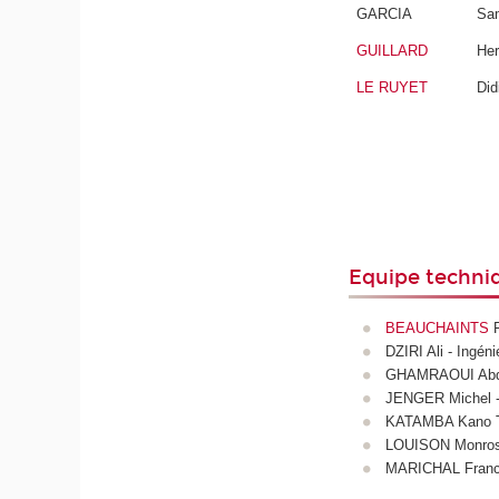
GARCIA
Sa
GUILLARD
He
LE RUYET
Did
Equipe techni
BEAUCHAINTS
F
DZIRI Ali - Ingén
GHAMRAOUI Abdelm
JENGER Michel - 
KATAMBA Kano T
LOUISON Monrose 
MARICHAL Francis